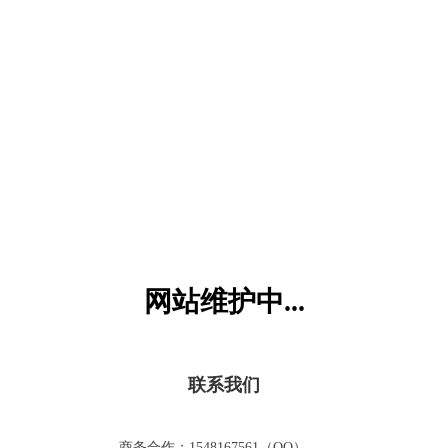
六一儿童网
网站维护中...
联系我们
商务合作：1548167561（QQ）