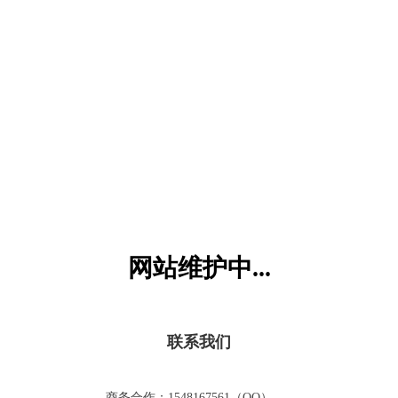
六一儿童网
网站维护中...
联系我们
商务合作：1548167561（QQ）