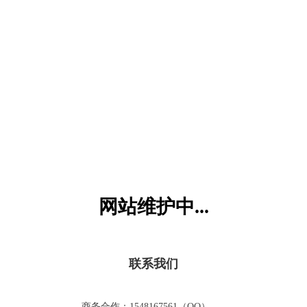
六一儿童网
网站维护中...
联系我们
商务合作：1548167561（QQ）