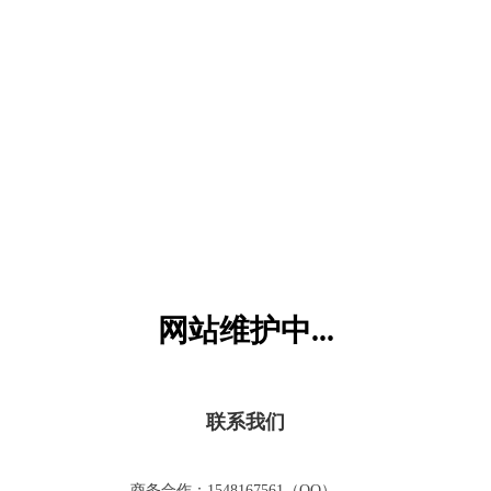
六一儿童网
网站维护中...
联系我们
商务合作：1548167561（QQ）