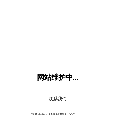
六一儿童网
网站维护中...
联系我们
商务合作：1548167561（QQ）