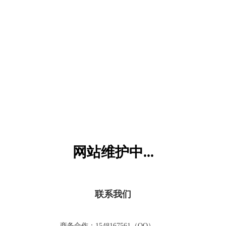
六一儿童网
网站维护中...
联系我们
商务合作：1548167561（QQ）