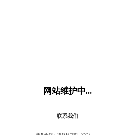
六一儿童网
网站维护中...
联系我们
商务合作：1548167561（QQ）