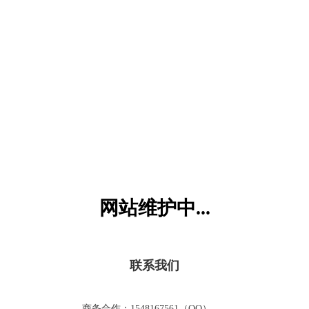
六一儿童网
网站维护中...
联系我们
商务合作：1548167561（QQ）