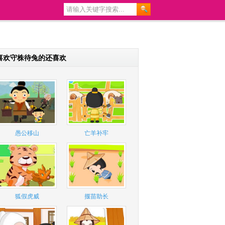
喜欢守株待兔的还喜欢
愚公移山
亡羊补牢
狐假虎威
揠苗助长