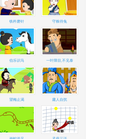
铁杵磨针
守株待兔
伯乐识马
一叶障目,不见泰
望梅止渴
庸人自扰
画蛇添足
孟母三迁