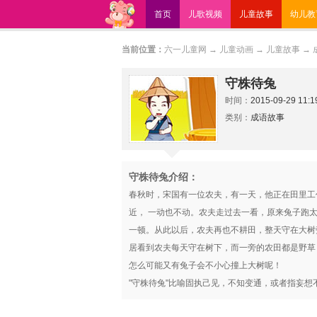
首页
儿歌视频
儿童故事
幼儿教
当前位置：
六一儿童网
→
儿童动画
→
儿童故事
→
守株待兔
时间：
2015-09-29 11:1
类别：
成语故事
守株待兔介绍：
春秋时，宋国有一位农夫，有一天，他正在田里工
近， 一动也不动。农夫走过去一看，原来兔子跑
一顿。从此以后，农夫再也不耕田，整天守在大树
居看到农夫每天守在树下，而一旁的农田都是野草
怎么可能又有兔子会不小心撞上大树呢！
"守株待兔"比喻固执己见，不知变通，或者指妄