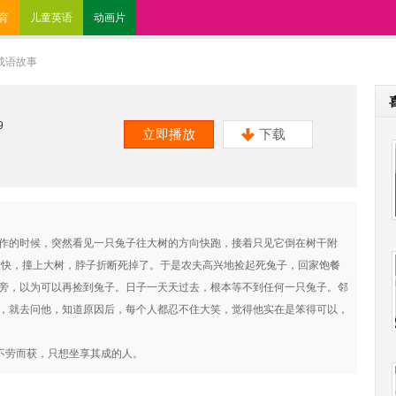
育
儿童英语
动画片
成语故事
9
立即播放
下载
作的时候，突然看见一只兔子往大树的方向快跑，接着只见它倒在树干附
太快，撞上大树，脖子折断死掉了。于是农夫高兴地捡起死兔子，回家饱餐
旁，以为可以再捡到兔子。日子一天天过去，根本等不到任何一只兔子。邻
，就去问他，知道原因后，每个人都忍不住大笑，觉得他实在是笨得可以，
想不劳而获，只想坐享其成的人。