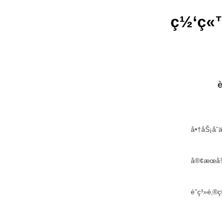
ç½‘ç«™
è
å•†åŠ¡å
å®¢æœå¾
è”ç³»é‚