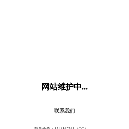
六一儿童网
网站维护中...
联系我们
商务合作：1548167561（QQ）