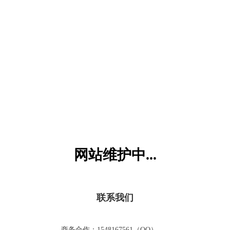
六一儿童网
网站维护中...
联系我们
商务合作：1548167561（QQ）