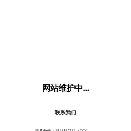
六一儿童网
网站维护中...
联系我们
商务合作：1548167561（QQ）