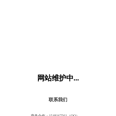
六一儿童网
网站维护中...
联系我们
商务合作：1548167561（QQ）