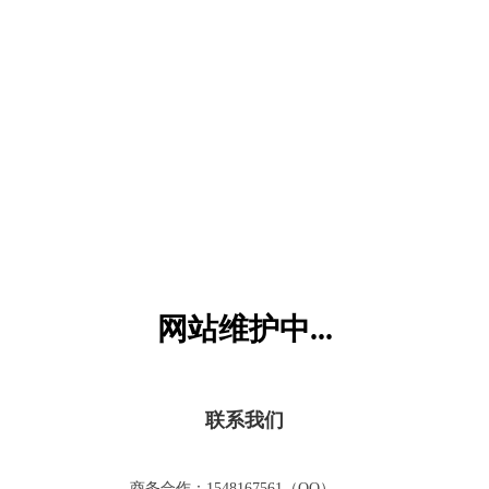
六一儿童网
网站维护中...
联系我们
商务合作：1548167561（QQ）